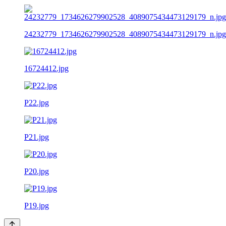
24232779_1734626279902528_4089075434473129179_n.jpg
16724412.jpg
P22.jpg
P21.jpg
P20.jpg
P19.jpg