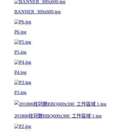
BANNER_300x600.jpg
P6.jpg
P5.jpg
P4.jpg
P3.jpg
201806桂冠聽BBQ600x300_工作區域 1.jpg