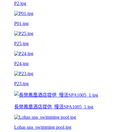
P2.jpg
P01.jpg
P25.jpg
P24.jpg
P23.jpg
長榮鳳凰酒店提供_慢活SPA1005_1.jpg
Lohas spa_swimming pool.jpg