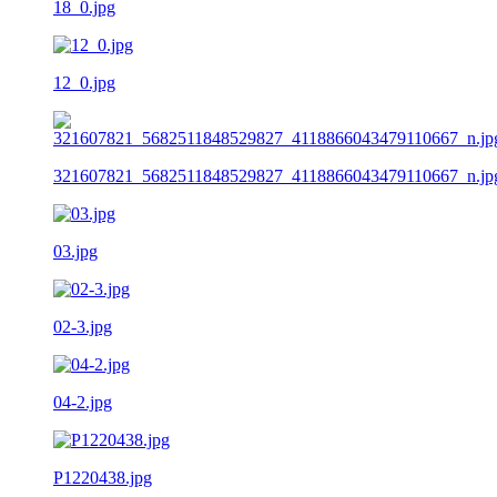
18_0.jpg
12_0.jpg
321607821_5682511848529827_4118866043479110667_n.jp
03.jpg
02-3.jpg
04-2.jpg
P1220438.jpg