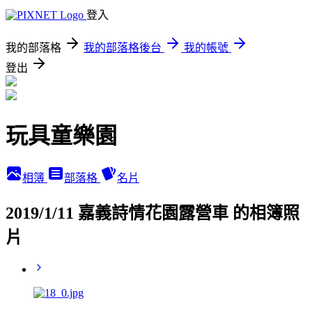
登入
我的部落格
我的部落格後台
我的帳號
登出
玩具童樂園
相簿
部落格
名片
2019/1/11 嘉義詩情花園露營車 的相簿照
片