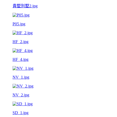
貴墅別墅2.jpg
P05.jpg
HF_2.jpg
HF_4.jpg
NV_1.jpg
NV_2.jpg
SD_1.jpg