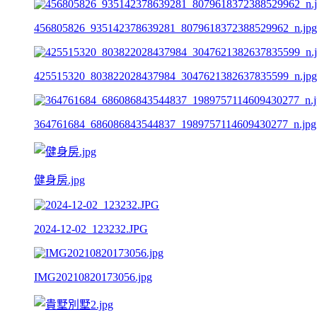
456805826_935142378639281_8079618372388529962_n.jpg
425515320_803822028437984_3047621382637835599_n.jpg
364761684_686086843544837_1989757114609430277_n.jpg
健身房.jpg
2024-12-02_123232.JPG
IMG20210820173056.jpg