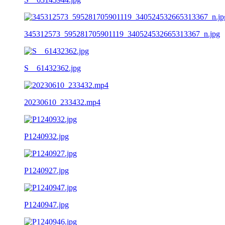
345312573_595281705901119_340524532665313367_n.jpg
S__61432362.jpg
20230610_233432.mp4
P1240932.jpg
P1240927.jpg
P1240947.jpg