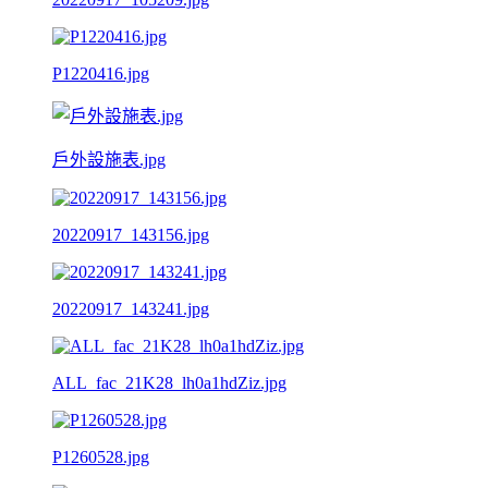
P1220416.jpg
戶外設施表.jpg
20220917_143156.jpg
20220917_143241.jpg
ALL_fac_21K28_lh0a1hdZiz.jpg
P1260528.jpg