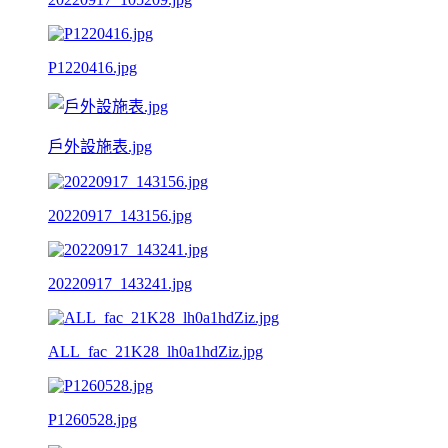
P1220416.jpg
戶外設施表.jpg
20220917_143156.jpg
20220917_143241.jpg
ALL_fac_21K28_lh0a1hdZiz.jpg
P1260528.jpg