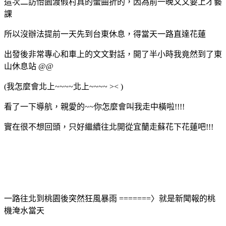
這次二訪怡園渡假村真的蠻曲折的，因為前一晚文文要上才藝
課
所以沒辦法提前一天先到台東休息，得當天一路直達花蓮
出發後非常專心和車上的文文對話，開了半小時我竟然到了東
山休息站 @@
(我怎麼會北上~~~~北上~~~~ >< )
看了一下導航，親愛的~~你怎麼會叫我走中橫啦!!!!
實在很不想回頭，只好繼續往北開從宜蘭走蘇花下花蓮吧!!!
一路往北到桃園後突然狂風暴雨 =======〉就是新聞報的桃
機淹水當天