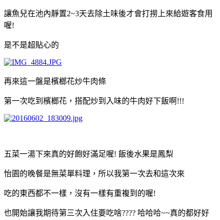
讓魚兒在池內靜置2~3天去除土味後才會打撈上來給遊客食用
喔!
是不是超貼心的
再來這一盤是檳榔花炒牛肉條
第一次吃到檳榔花，搭配炒到入味的牛肉好下飯啊!!!
五菜一湯下來真的好飽好滿足喔! 飯後水果是鳳梨
怡園的晚餐是無菜單料理，所以我第一次去和這次來
吃的東西都不一樣，沒有一樣有重複到的喔!
也開始讓我期待第三次入住要吃啥???? 哈哈哈~~真的都好好