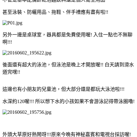
甚至泳裝、防曬用品、拖鞋、伴手禮應有盡有啦!!
另外一邊是桌球室，器具都是免費使用喔! 入住一點也不無聊
啊!!!
後面還有超大的泳池，但泳池是晚上才開放喔!! 白天請到滑水
道完嘿!!
這邊也有小朋友的兒童池，但大部分還是都玩大泳池啦!!!
水深約120喔!!! 所以想下水的小孩如果不會游泳記得帶泳圈嚕!
外頭大草原好熱鬧呀!!!原來今晚有神秘嘉賓和電視台採訪喔!