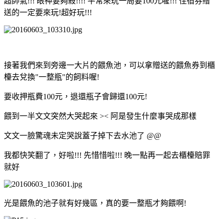
超帥氣!!! 眼神要夠殺!!!! 平常來玩一局要100元喔!!! 住宿券贈
送的一定要來玩!超好玩!!!
接著我們來到旁邊一大片的餵魚池，可以拿贈送的餵魚券到櫃
檯去兌換"一整瓶"的飼料喔!
要收押瓶費100元，退還瓶子會歸還100元!
餵到一半文文突然大哭起來 >< 阿是發生什麼事哭成那樣
文文一臉驚魂未定哭說蓋子掉下去水池了 @@
我都快笑翻了，好啦!!! 先惜惜啦!!! 晚一點再一起去櫃檯賠罪
就好
光是餵魚的池子就有好幾區，真的要一整瓶才夠餵啊!