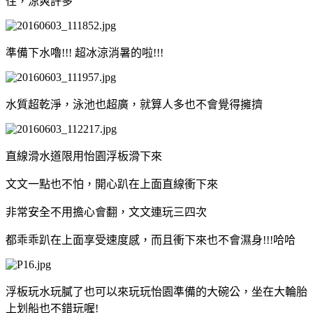
住，涼爽許多
準備下水嚕!!! 超冰涼消暑的啦!!!
水質超乾淨，泳池也超廣，就算人多也不會覺得擁擠
直線滑水道限用怡園浮板滑下來
文文一點也不怕，開心趴在上面直線衝下來
非常安全不用擔心會翻，文文連玩三四次
都乖乖趴在上面享受速度感，而且衝下來也不會濕身!!!哈哈
浮板玩水玩膩了也可以來玩玩怡園準備的大碗公，坐在大輪胎
上划船也不錯玩喔!