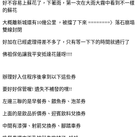
好不容易上蘇花了，下著雨，第一次在大雨大霧中看到不一樣
的蘇花
大概離新城還有10幾公里 ，被擋了下來 ========〉落石崩塌
雙線封閉
好加在已經處理得差不多了，只有等一下下的時間就通行了
佛祖保佑讓我平安抵達花蓮呀!!!!
辦理好入住程序後拿到以下這些券
要好好保管喔! 遺失不補發的嘿!!
左邊三聯的是早餐券、餵魚券、泡茶券
上面的是飲品折價券、迎賓飲料兌換券
中間有漆彈、射箭兌換券、腳踏車券